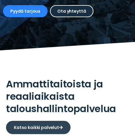
Pyydä tarjous
Ota yhteyttä
Ammattitaitoista ja
reaaliaikaista
taloushallinto­palvelua
Katso kaikki palvelut